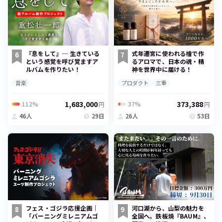
『息をして』─ 生きている
式年遷宮に使われる檜で作
6
7
という感覚を呼び覚ますア
るアロマで、日本の魂・精
ルバムを作りたい！
神を世界中に届ける！
音楽
プロダクト
三重
1,683,000
373,388
112%
37%
円
円
46人
29日
26人
53日
フェス・ゴジラ応援企画｜
河口湖から、山梨の魅力を
8
9
「バーニングミレニアムゴ
全国へ。鉄板焼『BAUM』、