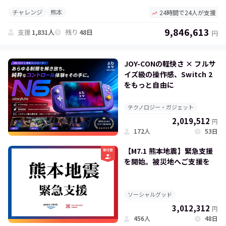
チャレンジ
熊本
24時間で24人が支援
9,846,613
支援
1,831人
残り
48日
円
JOY-CONの軽快さ × フルサ
イズ級の操作感、Switch 2
をもっと自由に
テクノロジー・ガジェット
2,019,512
円
172人
53日
【M7.1 熊本地震】緊急支援
を開始。被災地へご支援を
ソーシャルグッド
3,012,312
円
456人
48日