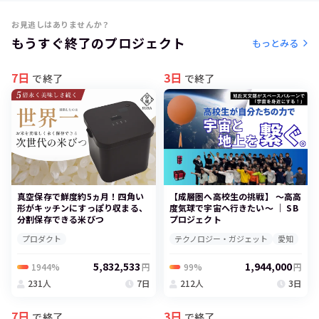
お見逃しはありませんか？
もうすぐ終了のプロジェクト
もっとみる
7日
3日
で終了
で終了
真空保存で鮮度約5ヵ月！四角い
【成層圏へ高校生の挑戦】 ～高高
形がキッチンにすっぽり収まる、
度気球で宇宙へ行きたい～ ｜ SB
分割保存できる米びつ
プロジェクト
プロダクト
テクノロジー・ガジェット
愛知
5,832,533
1,944,000
1944%
99%
円
円
231人
7日
212人
3日
7日
3日
で終了
で終了