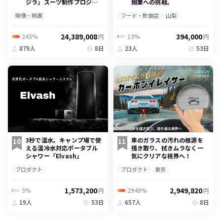
ジラ」スーツ制作プロジェ
開業への挑戦。
クト
映像・映画
フード・飲食店
山梨
24,389,008
394,000
243%
13%
円
円
879人
8日
23人
53日
3秒で温水。キャンプ場で使
車のガラスの汚れの根源を
10
11
える温冷水対応ポータブル
掻き取り、拭きムラなく一
シャワー「Elvash」
気にクリアな視界へ！
プロダクト
プロダクト
東京
1,573,200
2,949,820
3%
2949%
円
円
19人
53日
657人
8日