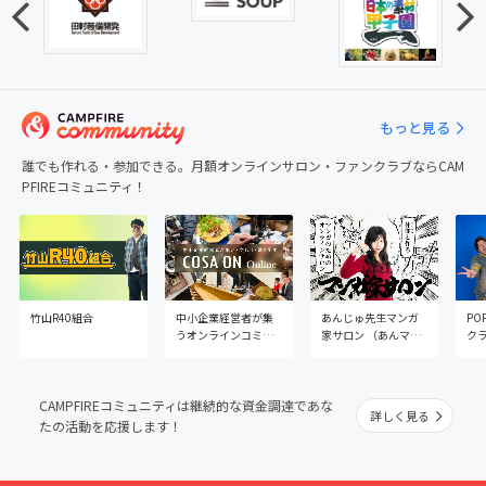
もっと見る
誰でも作れる・参加できる。月額オンラインサロン・ファンクラブならCAM
PFIREコミュニティ！
竹山R40組合
中小企業経営者が集
あんじゅ先生マンガ
PO
うオンラインコミュ
家サロン （あんマン
ク
ニティ「COSA ON
サロン）
ア
Online」
CAMPFIREコミュニティは継続的な資金調達であな
詳しく見る
たの活動を応援します！