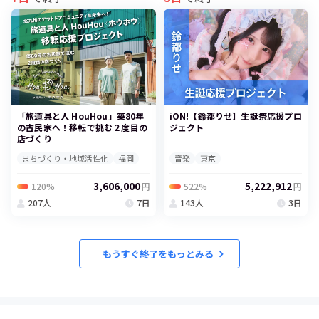
「旅道具と人 HouHou」築80年
iON!【鈴都りせ】生誕祭応援プロ
の古民家へ！移転で挑む２度目の
ジェクト
店づくり
まちづくり・地域活性化
福岡
音楽
東京
3,606,000
5,222,912
120%
522%
円
円
207人
7日
143人
3日
もうすぐ終了をもっとみる