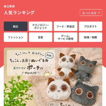
毎日更新
人気ランキング
もっとみる
テクノロジー•
総合
フード・飲食店
プロダクト
ガジェット
ゲーム•
ファッション
音楽
映像・映画
サービス開発