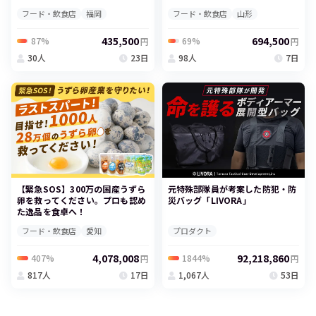
フード・飲食店
福岡
フード・飲食店
山形
435,500
694,500
87%
69%
円
円
30人
23日
98人
7日
【緊急SOS】300万の国産うずら
元特殊部隊員が考案した防犯・防
卵を救ってください。プロも認め
災バッグ「LIVORA」
た逸品を食卓へ！
フード・飲食店
愛知
プロダクト
4,078,008
92,218,860
407%
1844%
円
円
817人
17日
1,067人
53日