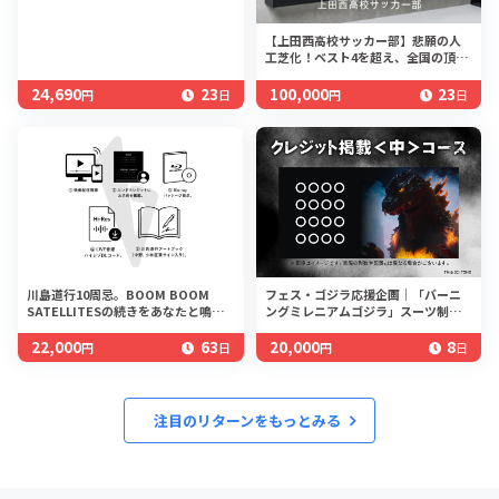
【上田西高校サッカー部】悲願の人
工芝化！ベスト4を超え、全国の頂点
へ
24,690
23
100,000
23
円
日
円
日
川島道行10周忌。BOOM BOOM
フェス・ゴジラ応援企画｜「バーニ
SATELLITESの続きをあなたと鳴ら
ングミレニアムゴジラ」スーツ制作
す
プロジェクト
22,000
63
20,000
8
円
日
円
日
注目のリターンをもっとみる