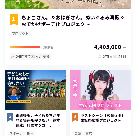
ちょこさん。＆おはぎさん。ぬいぐるみ再販＆
1
おでかけポーチ化プロジェクト
プロダクト
4,405,000
293%
円
275人
29日
24時間で21人が支援
復興後も、子どもたちが戻
ラストシーン【宮瀬うゆ】
2
3
れる場所を守りたい！熊本
生誕祭応援プロジェクト
県氷川町のサッカーチーム
の挑戦
スポーツ
熊本
音楽
東京