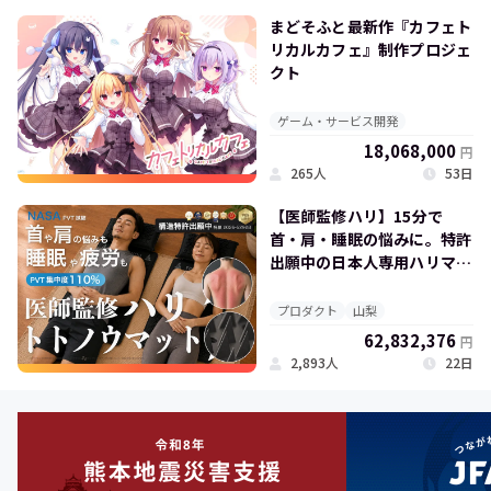
まどそふと最新作『カフェト
リカルカフェ』制作プロジェ
クト
ゲーム・サービス開発
18,068,000
円
265人
53日
【医師監修ハリ】15分で
首・肩・睡眠の悩みに。特許
出願中の日本人専用ハリマッ
ト
プロダクト
山梨
62,832,376
円
2,893人
22日