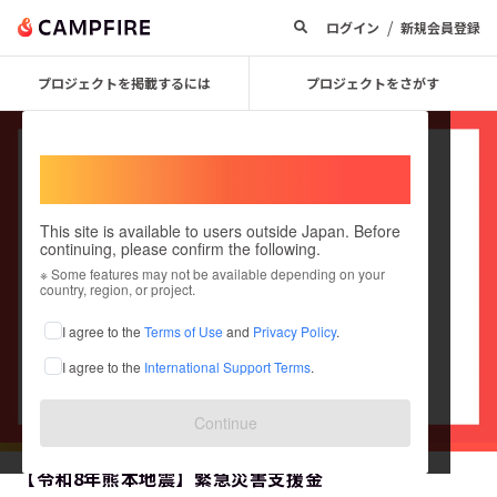
/
ログイン
新規会員登録
プロジェクトを掲載するには
プロジェクトをさがす
Welcome,
International users
This site is available to users outside Japan. Before
continuing, please confirm the following.
※ Some features may not be available depending on your
country, region, or project.
I agree to the
Terms of Use
and
Privacy Policy
.
I agree to the
International Support Terms
.
Continue
【令和8年熊本地震】緊急災害支援金