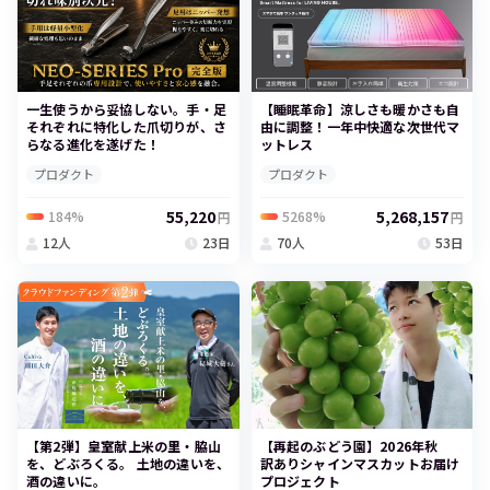
一生使うから妥協しない。手・足
【睡眠革命】涼しさも暖かさも自
それぞれに特化した爪切りが、さ
由に調整！一年中快適な次世代マ
らなる進化を遂げた！
ットレス
プロダクト
プロダクト
55,220
5,268,157
184%
5268%
円
円
12人
23日
70人
53日
【第2弾】皇室献上米の里・脇山
【再起のぶどう園】2026年秋
を、どぶろくる。 土地の違いを、
訳ありシャインマスカットお届け
酒の違いに。
プロジェクト