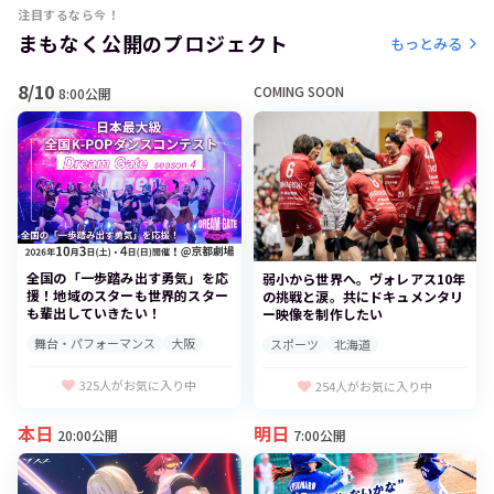
注目するなら今！
まもなく公開のプロジェクト
もっとみる
8/10
COMING SOON
8:00公開
全国の「一歩踏み出す勇気」を応
弱小から世界へ。ヴォレアス10年
援！地域のスターも世界的スター
の挑戦と涙。共にドキュメンタリ
も輩出していきたい！
ー映像を制作したい
舞台・パフォーマンス
大阪
スポーツ
北海道
325人がお気に入り中
254人がお気に入り中
本日
明日
20:00公開
7:00公開