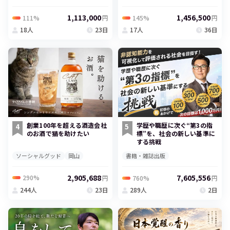
1,113,000
1,456,500
111%
145%
円
円
18人
23日
17人
36日
創業100年を超える酒造会社
学歴や職歴に次ぐ“第3の指
4
5
のお酒で猫を助けたい
標”を、社会の新しい基準に
する挑戦
ソーシャルグッド
岡山
書籍・雑誌出版
2,905,688
7,605,556
290%
760%
円
円
244人
23日
289人
2日